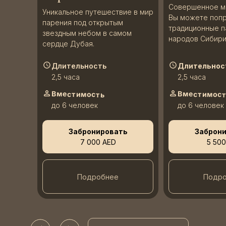
Совершенное ме
Уникальное путешествие в мир
Вы можете поп
парения под открытым
традиционные п
звездным небом в самом
народов Сибири
сердце Дубая.
Длительность
Длительнос
2,5 часа
2,5 часа
Вместимость
Вместимос
до 6 человек
до 6 человек
Забронировать
Заброн
7 000 AED
5 500
Подробнее
Подр