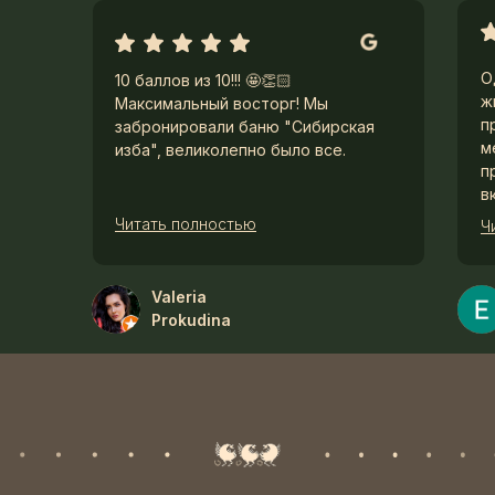
О
10 баллов из 10!!! 🤩👏🏻
ж
Максимальный восторг! Мы
п
забронировали баню "Сибирская
м
изба", великолепно было все.
п
в
Читать полностью
Ч
Valeria
Prokudina