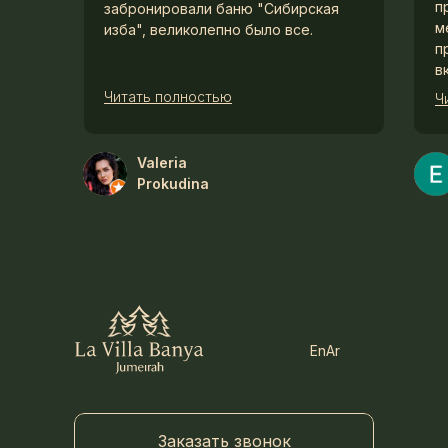
п
забронировали баню "Сибирская
м
изба", великолепно было все.
п
в
Читать полностью
Ч
Valeria
Prokudina
En
Ar
Заказать звонок