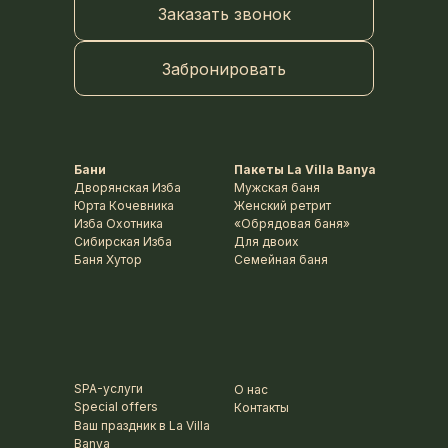
Заказать звонок
Забронировать
Бани
Пакеты La Villa Banya
Дворянская Изба
Мужская баня
Юрта Кочевника
Женский ретрит
Изба Охотника
«Обрядовая баня»
Сибирская Изба
Для двоих
Баня Хутор
Семейная баня
SPA-услуги
О нас
Special offers
Контакты
Ваш праздник в La Villa
Banya