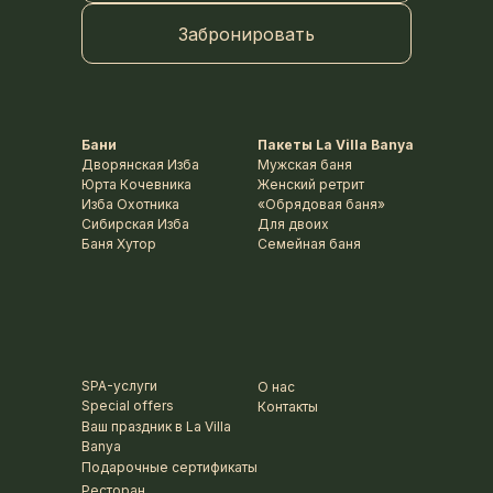
Забронировать
Бани
Пакеты La Villa Banya
Дворянская Изба
Мужская баня
Юрта Кочевника
Женский ретрит
Изба Охотника
«Обрядовая баня»
Сибирская Изба
Для двоих
Баня Хутор
Семейная баня
SPA-услуги
О нас
Special offers
Контакты
Ваш праздник в La Villa
Banya
Подарочные сертификаты
Ресторан