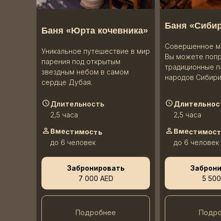
Баня «Сибир
Баня «Юрта кочевника»
Совершенное ме
Уникальное путешествие в мир
Вы можете поп
парения под открытым
традиционные п
звездным небом в самом
народов Сибири
сердце Дубая.
Длительность
Длительнос
2,5 часа
2,5 часа
Вместимость
Вместимос
до 6 человек
до 6 человек
Забронировать
Заброн
7 000 AED
5 500
Подробнее
Подр