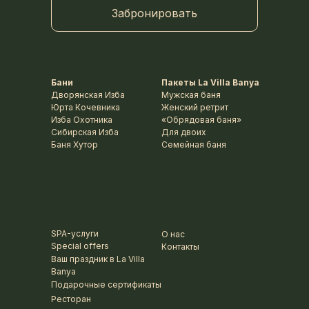
Забронировать
Бани
Пакеты La Villa Banya
Дворянская Изба
Мужская баня
Юрта Кочевника
Женский ретрит
Изба Охотника
«Обрядовая баня»
Сибирская Изба
Для двоих
Баня Хутор
Семейная баня
SPA-услуги
О нас
Special offers
Контакты
Ваш праздник в La Villa
Banya
Подарочные сертификаты
Ресторан