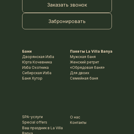
Заказать звонок
Забронировать
Бани
Пакеты La Villa Banya
Дворянская Изба
Мужская баня
Юрта Кочевника
Женский ретрит
Изба Охотника
«Обрядовая баня»
Сибирская Изба
Для двоих
Баня Хутор
Семейная баня
SPA-услуги
О нас
Special offers
Контакты
Ваш праздник в La Villa
Banya