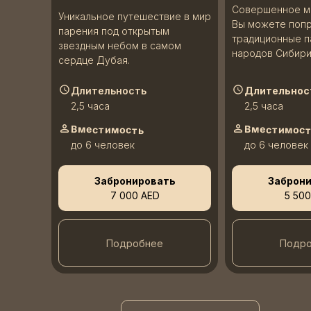
Совершенное ме
Уникальное путешествие в мир
Вы можете поп
парения под открытым
традиционные п
звездным небом в самом
народов Сибири
сердце Дубая.
Длительность
Длительнос
2,5 часа
2,5 часа
Вместимость
Вместимос
до 6 человек
до 6 человек
Забронировать
Заброн
7 000 AED
5 500
Подробнее
Подр