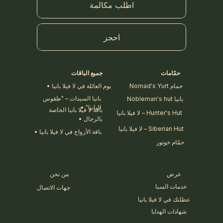
اطلب مكالمة
احجز
حمّامات
جميع الباقات
حمام Nomad's Yurt
يوم العائلة في لا فيلا بانيا •
بانيا السيدات – "طقوس
بانيا Nobleman's hut
البانيا" •
باقة لا فيلا بانيا الخاصة
Hunter's Hut – لا فيلا بانيا
بالرجال •
Siberian Hut – لا فيلا بانيا
باقة الأزواج في لا فيلا بانيا •
حمّام خوتور
عرض
من نحن
خدمات السبا
جهات الاتصال
عطلتك في لا فيلا بانيا
شهادات الهدايا