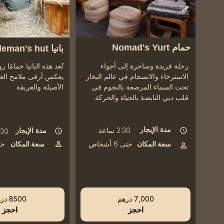
حمام Nomad's Yurt
بانيا Nobleman's hut
رحلة فريدة وساحرة إلى أجواء
تُعد هذه البانيا حمامًا روس
الاسترخاء والانسجام في عالم البخار
يعكس أرقى ملامح العم
تحت السماء المرصعة بالنجوم في
الأصيلة والعريقة
قلب دبي النابضة بالحياة والحركة.
مدة الإيجار
2:30 ساعة
مدة الإيجار
2:30 س
سعة المكان
سعة المكان
حتى 6 أشخاص
حتى 2
7,000 درهم
8500 درهم
احجز
احجز