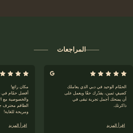
المراجعات
الحمّام الوحيد في دبي الذي يعاملك
مكان رائع!
كضيفٍ ثمين، يقدّرك حقًا ويعمل على
أفضل حمّام في د
أن يمنحك أجمل تجربة تبقى في
والخصوصية مع ال
ذاكرتك.
الطاقم محترف جدً
ومريحة للغاية!
اقرأ المزيد
اقرأ المزيد